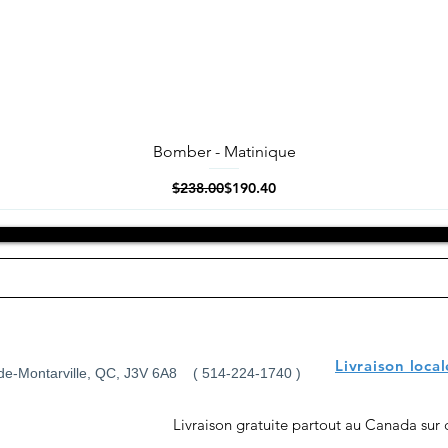
Bomber - Matinique
Quick View
Regular Price
Sale Price
$238.00
$190.40
Chemises Au Noi, Vêtements hommes Montréal, Veston Blazer sport, Complets pas cher Montréal Manteaux pour homme
Livraison loca
-de-Montarville, QC, J3V 6A8 ( 514-224-1740 )
Livraison gratuite partout au Canada su