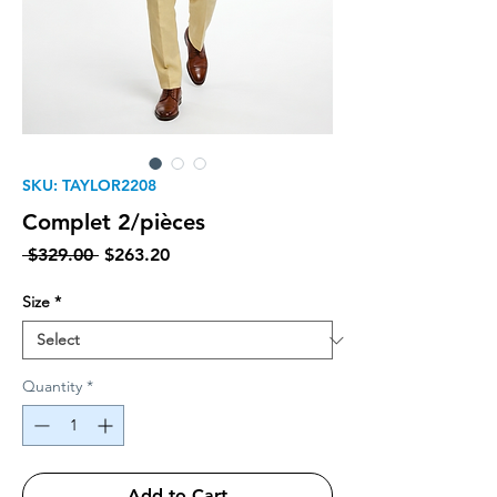
SKU: TAYLOR2208
Complet 2/pièces
Regular Price
Sale Price
 $329.00 
$263.20
Size
*
Quantity
*
Add to Cart