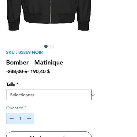
SKU : 05869-NOIR
Bomber - Matinique
Prix original
Prix promotionnel
 238,00 $ 
190,40 $
Taille
*
Quantité
*