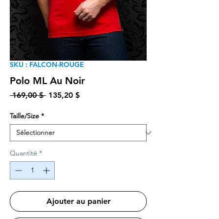
SKU : FALCON-ROUGE
Polo ML Au Noir
Prix original
Prix promotionnel
 169,00 $ 
135,20 $
Taille/Size
*
Quantité
*
Ajouter au panier