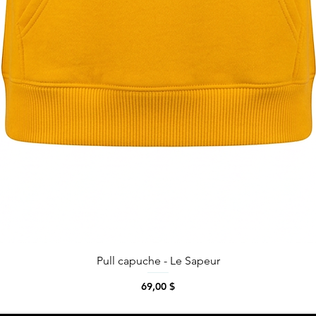
Pull capuche - Le Sapeur
Aperçu rapide
Prix
69,00 $