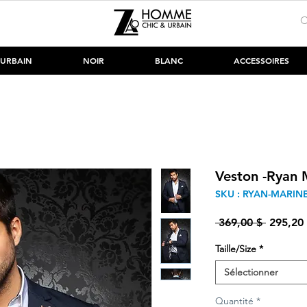
URBAIN
NOIR
BLANC
ACCESSOIRES
Veston -Ryan 
SKU : RYAN-MARIN
Prix ori
 369,00 $ 
295,20
Taille/Size
*
Sélectionner
Quantité
*