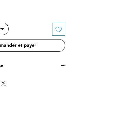
er
ander et payer
on