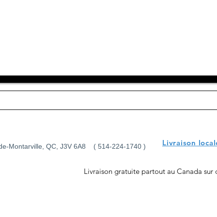
Chemises Au Noi, Vêtements hommes Montréal, Veston Blazer sport, Complets pas cher Montréal Manteaux pour homme
Livraison loca
-de-Montarville, QC, J3V 6A8 ( 514-224-1740 )
Livraison gratuite partout au Canada su