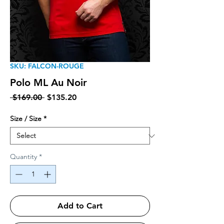
SKU: FALCON-ROUGE
Polo ML Au Noir
Regular Price
Sale Price
 $169.00 
$135.20
Size / Size
*
Quantity
*
Add to Cart