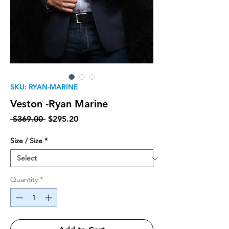
SKU: RYAN-MARINE
Veston -Ryan Marine
Regular Price
Sale Price
 $369.00 
$295.20
Size / Size
*
Quantity
*